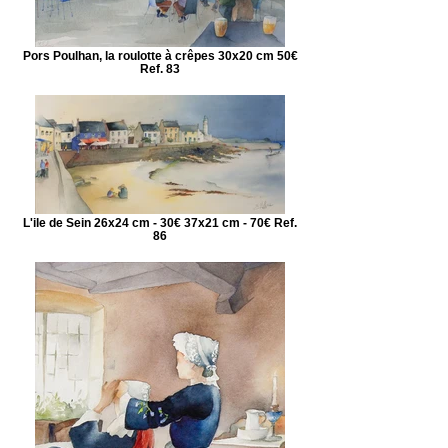
Pors Poulhan, la roulotte à crêpes 30x20 cm 50€
Ref. 83
L'ile de Sein 26x24 cm - 30€ 37x21 cm - 70€ Ref.
86